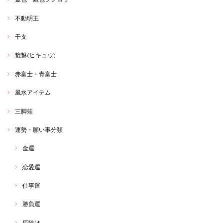
不動明王
干支
貔貅(ヒキュウ)
赤富士・青富士
風水アイテム
三脚蛙
運勢・願い事分類
金運
恋愛運
仕事運
勝負運
厄除け