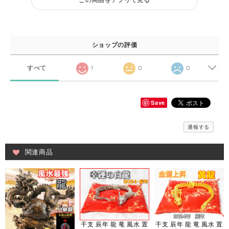
ショップの評価
すべて
1
0
0
Save
通報する
関連商品
干支 辰年 龍 竜 風水 置
干支 辰年 龍 竜 風水 置