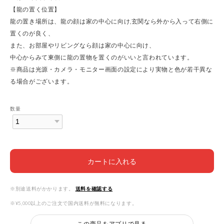
【龍の置く位置】
龍の置き場所は、龍の顔は家の中心に向け,玄関なら外から入って右側に
置くのが良く、
また、お部屋やリビングなら顔は家の中心に向け、
中心からみて東側に龍の置物を置くのがいいと言われています。
※商品は光源・カメラ・モニター画面の設定により実物と色が若干異な
る場合がございます。
数量
カートに入れる
※別途送料がかかります。
送料を確認する
※¥5,000以上のご注文で国内送料が無料になります。
この商品をアプリで見る