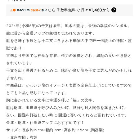
¥1,460
なら
手数料無料で
月々
から
2024年(令和6年)の干支は辰年。風水の龍は、最強の幸福のシンボル。
龍は昔から金運アップの象徴と伝われております。
龍を意味する辰とは十二支に含まれる動物の中で唯一伝説上の神獣・霊
獣であり、
古来より中国では神聖な存在、権力の象徴とされ、縁起の良い生き物と
されています。
干支を広く浸透させるために、縁起が良い龍を干支に選んだのかもしれ
ませんね。
本商品は、かわいい龍のイメージと表面を金色仕上げにしていますので
とても上品な感じになっています。
胸に書かれている文字は幸運を呼ぶ「福」の文字。
龍は財運、出世運を呼び込みたい時、良好な対人関係を築きたい時、
災い、困難を打破したい時に 開運に導いてくれると言われています。
金運・財運・仕事運アップにおすすめです！
サイズ；長さ約19cm×幅約9cm×高さ約12.5cm (陶器製)
・赤座布団；布製