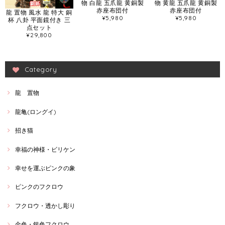
物 白龍 五爪龍 黄銅製
物 黄龍 五爪龍 黄銅製
赤座布団付
赤座布団付
龍 置物 風水 龍 特大 銅
¥5,980
¥5,980
杯 八卦 平面鏡付き 三
点セット
¥29,800
Category
龍 置物
龍亀(ロングイ)
招き猫
幸福の神様・ビリケン
幸せを運ぶピンクの象
ピンクのフクロウ
フクロウ・透かし彫り
金色・銀色フクロウ