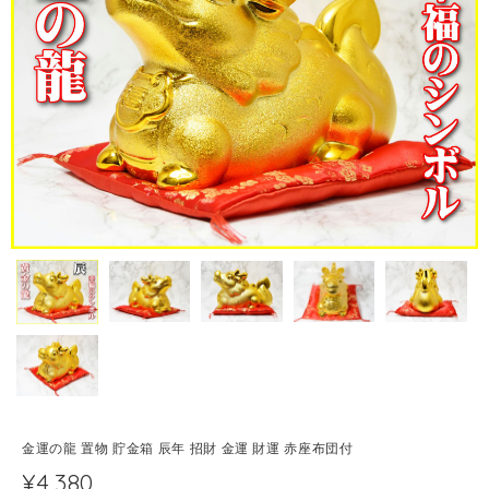
金運の龍 置物 貯金箱 辰年 招財 金運 財運 赤座布団付
¥4,380