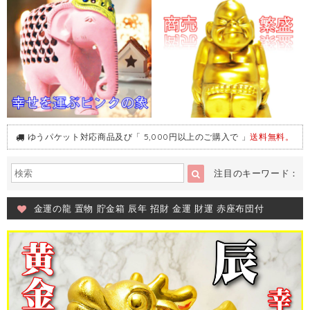
ゆうパケット対応商品及び「 5,000円以上のご購入で 」
送料無料。
注目のキーワード：
金運の龍 置物 貯金箱 辰年 招財 金運 財運 赤座布団付