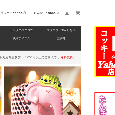
コッキーYahoo!店
たんぽこYahoo!店
ピンクのフクロウ
フクロウ・透かし彫り
Home
風水アイテム
三脚蛙
対応商品及び「 5,000円以上のご購入で 」
送料無料。