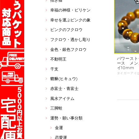
招き猫
幸福の神様・ビリケン
幸せを運ぶピンクの象
ピンクのフクロウ
フクロウ・透かし彫り
金色・銀色フクロウ
パワースト
不動明王
ース メン
イ10mm
干支
貔貅(ヒキュウ)
赤富士・青富士
風水アイテム
三脚蛙
運勢・願い事分類
金運
恋愛運