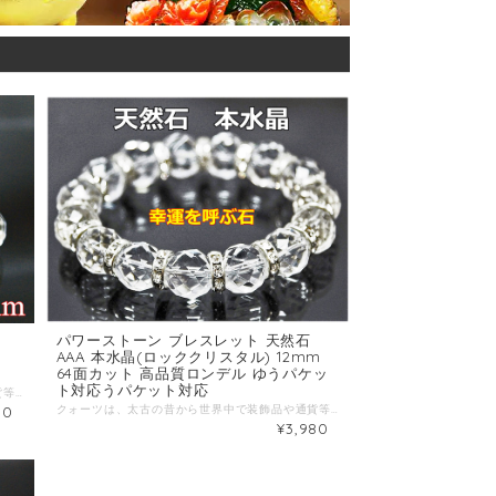
パワーストーン ブレスレット 天然石
mm
AAA 本水晶(ロッククリスタル) 12mm
64面カット 高品質ロンデル ゆうパケッ
ト対応うパケット対応
クォーツは、太古の昔から世界中で装飾品や通貨等にも使われ、普段の生活には大切な祈祷や儀式など神聖な場所でも用いられ、または、病気治療の際にも用いられたそうです。クォーツ(石英)の中で無色透明なものは、ロッククリスタルと呼ばれています。パワーストーンを代表する万能の石で、あらゆる物事を浄化し良いパワーを増強し幸運を招く石と言われています。 四月の誕生石 石言葉；会心 水晶は日本の【国石】 天然石の意味としては心を清める、潜在能力を発揮させるなどが上げられます。本製品は、上質な本水晶に64面のカットで仕上げミラーボールのようなキラキラなきれいな水晶ブレスです。 サイズ：内周約15cm 17cm 19cm 珠のサイズ：本水晶AAA(ロッククリスタル)・64面カット14mm ボタンカット8ｘ4ｍｍ ※商品の特性上サイズや色、模様は一粒一粒微妙に違っており、またサイズによっても画像の珠数と異なる場合がございますので何卒ご了承ください。お手入れ；使用後は柔らかい布でからぶきをし、ご入浴等でのご使用はお避 けください。 ※商品の特性上サイズや色、模様は一粒一粒微妙に違っており、またサイズによっても画像の珠数と異なる場合がございますので何卒ご了承ください。
クォーツは、太古の昔から世界中で装飾品や通貨等にも使われ、普段の生活には大切な祈祷や儀式など神聖な場所でも用いられ、または、病気治療の際にも用いられたそうです。クォーツ(石英)の中で無色透明なものは、ロッククリスタルと呼ばれています。パワーストーンを代表する万能の石で、あらゆる物事を浄化し良いパワーを増強し幸運を招く石と言われています。 四月の誕生石 石言葉；会心 本製品は、上質な本水晶に64面のカットで仕上げ、耐久性の良いシルバー色ロンデルを使用しています。ミラーボールのようなキラキラなきれいな 水晶ブレスです。 サイズ：内周約15cm 16cm 17cm 18cm 19cm 珠のサイズ：ロッククリスタル 12mm ロンデル(高級チェコダイヤ使用・特殊加工) ※お手入れ；使用後は柔らかい布でからぶきをし、ご入浴等でのご使用はお避 けください。 ＊商品は光源・カメラ・モニター画面の設定により実物と色が若干異なる場合がございます。 ＊商品の特性上サイズや色、模様は一粒一粒微妙に違っており、またサイズによっても画像の珠数と異なる場合がございますので何卒ご了承ください。
80
¥3,980