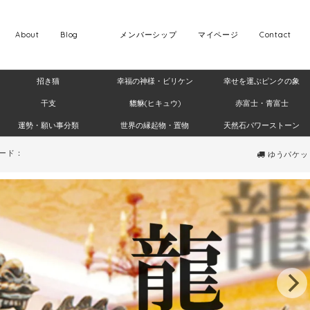
About
Blog
メンバーシップ
マイページ
Contact
招き猫
幸福の神様・ビリケン
幸せを運ぶピンクの象
干支
貔貅(ヒキュウ)
赤富士・青富士
運勢・願い事分類
世界の縁起物・置物
天然石パワーストーン
ード：
ゆうパケット