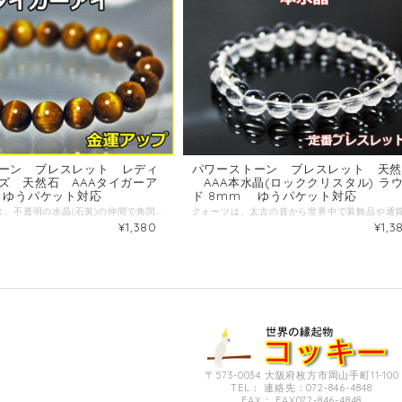
ーン ブレスレット レディ
パワーストーン ブレスレット 天
ズ 天然石 AAAタイガーア
AAA本水晶(ロッククリスタル) ラ
 ゆうパケット対応
ド 8mm ゆうパケット対応
タイガーアイは、不透明の水晶(石英)の仲間で角閃石の一種であるクロシドライトに、 石英が染み込んで硬化し、中に含まれる鉄分が酸化して茶褐色になったものです。 その繊維状の組織により、光の反射によって虎の目に見えることから名づけられ古くから、 「第三の目」「天の瞳」と呼ばれ「全てを見通す心の目」と信じられてきました。 また、その目の光は、虎の強力な眼光で力と財力の象徴や魔除けのお守りとして 世界中で珍重されてきました。 虎の眼力と行動力から金運・仕事運アップの代表的な石でしょう。 石言葉；洞察力 サイズ：内周約16cm 17.5cm 19cm 珠のサイズ：タイガーアイ10mm ＊お手入れと注意；塩の成分によっては、色に影響することもあるので汗に注意。 ※商品は光源・カメラ・モニター画面の設定により実物と色が若干異なる場合がございます。 ※商品の特性上サイズや色、模様は一粒一粒微妙に違っており、 またサイズによっても画像の球数と異なる場合がございますので何卒ご了承ください。
¥1,380
¥1,3
〒573-0034 大阪府枚方市岡山手町11-100
TEL： 連絡先：072-846-4848
FAX： FAX072-846-4848