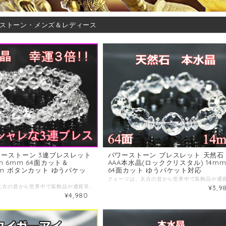
ストーン・メンズ＆レディース
ワーストーン 3連ブレスレット
パワーストーン ブレスレット 天然石
 6mm 64面カット＆
AAA本水晶(ロッククリスタル) 14
mm ボタンカット ゆうパケッ
64面カット ゆうパケット対応
クォーツは、太古の昔から世界中で装飾品や通貨等にも使われ、普段の生活には大切な祈祷や儀式など神聖な場所でも用いられ、または、病気治療の際にも用いられたそうです。クォーツ(石英)の中で無色透明なものは、ロッククリスタルと呼ばれています。パワーストーンを代表する万能の石で、あらゆる物事を浄化し良いパワーを増強し幸運を招く石と言われています。 四月の誕生石 石言葉；会心 水晶は日本の【国石】 天然石の意味としては心を清める、潜在能力を発揮させるなどが上げられます。本製品は、上質な本水晶(ブラジル産)に64面のカットで仕上げ、三連によるボリューム感があり、ミラーボールのようなキラキラなきれいな水晶ブレスです。幸運３倍のオシャレな３連ブレス レットです。 サイズ：内周約15cm 16cm 17cm 18cm 19cm 珠のサイズ：本水晶AAA(ロッククリスタル)・64面カット８mm＆６mm ボタンカット8ｘ4ｍｍ
¥3,9
¥4,980