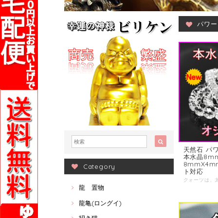
パワー
天然石 パ
本水晶8mm
8mmX4
Category
ト対応
龍 置物
龍亀(ロングイ)