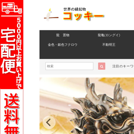
龍 置物
龍亀(ロングイ)
金色・銀色フクロウ
不動明王
注目のキーワ