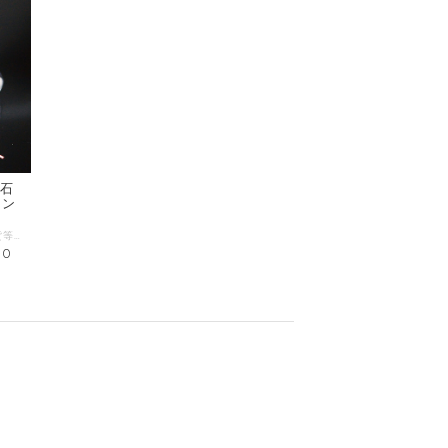
然石
ウン
クォーツは、太古の昔から世界中で装飾品や通貨等にも使われ、普段の生活には大切な祈祷や儀式など神聖な場所でも用いられ、または、病気治療の際にも用いられたそうです。クォーツ(石英)の中で無色透明なものは、ロッククリスタルと呼ばれています。パワーストーンを代表する万能の石で、あらゆる物事を浄化し良いパワーを増強し幸運を招く石と言われています。 四月の誕生石 石言葉；会心天然石の意味としては心を清める、潜在能力を発揮させるなどが上げられます。 サイズ：内周約15cm 16cm 17cm 18cm 19cm 珠のサイズ：天然石AAA本水晶(ロッククリスタル)：8ｍｍ 本製品は、上質なラウンド本水晶を使用した定番商品です。 ※商品は光源・カメラ・モニター画面の設定により実物と色が若干異なる場合がございます。 ※商品の特性上サイズや色、模様は一粒一粒微妙に違っており、またサイズによっても画像の球数と異なる場合がございますので何卒ご了承ください。
80