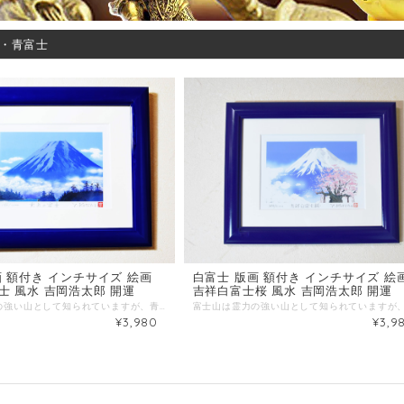
・青富士
画 額付き インチサイズ 絵画
白富士 版画 額付き インチサイズ 絵
士 風水 吉岡浩太郎 開運
吉祥白富士桜 風水 吉岡浩太郎 開運
富士山は霊力の強い山として知られていますが、青い富士山は気持ちが落ち着き縁起が良いとされ運気上昇、発展運を高めるといわれています。富士山は大きいため全景を見る時は距離が長く、そのぶん見る人と富士山との間の空気が多くなります。空気分子により青い光を散乱させるので、空気の層が厚くなるほどより青が目に入ります。そのため、他の山より遠くから眺める富士山はより青く見えるのだそうです。 風水でも青色は木の気を持ち「成長」や「仕事運」などと関係が深く、人の心を落ち着かせてくれるため「仕事運」や「判断力」を向上させてくれるといわれています。本商品は、ジグレー版画による雲上の青富士。ジクレーとは、フランス語で「吹き付け」の意味で、いわゆるデジタル版画という最先端の版画技術で、作者独自の“色”と“タッチ”を最も忠実に再現するには、ジクレー技法が最適であると言われています。青富士の絵画は、縁起がいいので、新築、結婚祝など、各種お祝いやお土産にも最適です。 【作家】吉岡浩太郎 〈サイズ・額縁〉 額縁インチサイズ（壁掛け用・ひも付き） 材質；木製フレーム・ガラス 額外寸；約 29ｃｍ×24ｃｍ
¥3,980
¥3,9