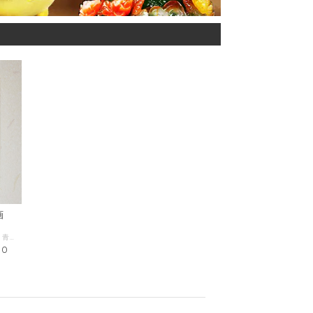
画
富士山は霊力の強い山として知られていますが、青い富士山は気持ちが落ち着き縁起が良いとされ運気上昇、発展運を高めるといわれています。富士山は大きいため全景を見る時は距離が長く、そのぶん見る人と富士山との間の空気が多くなります。空気分子により青い光を散乱させるので、空気の層が厚くなるほどより青が目に入ります。そのため、他の山より遠くから眺める富士山はより青く見えるのだそうです。 風水でも青色は木の気を持ち「成長」や「仕事運」などと関係が深く、人の心を落ち着かせてくれるため「仕事運」や「判断力」を向上させてくれるといわれています。本商品は、ジグレー版画による雲上の青富士。ジクレーとは、フランス語で「吹き付け」の意味で、いわゆるデジタル版画という最先端の版画技術で、作者独自の“色”と“タッチ”を最も忠実に再現するには、ジクレー技法が最適であると言われています。青富士の絵画は、縁起がいいので、新築、結婚祝など、各種お祝いやお土産にも最適です。 【作家】吉岡浩太郎 〈サイズ・額縁〉 額縁インチサイズ（壁掛け用・ひも付き） 材質；木製フレーム・ガラス 額外寸；約 29ｃｍ×24ｃｍ
80