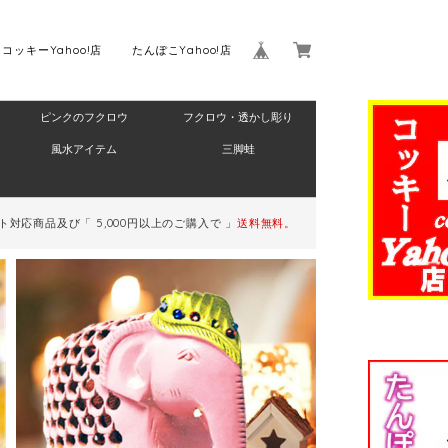
コッキーYahoo!店
たんぽこYahoo!店
ピンクのフクロウ
フクロウ・透かし彫り
Home
風水アイテム
三脚蛙
対応商品及び「 5,000円以上のご購入で 」
送料無料。