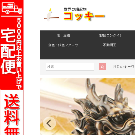
龍 置物
龍亀(ロングイ)
金色・銀色フクロウ
不動明王
注目のキーワ