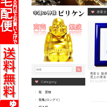
赤富士
青富士 版
雲上の青富
Category
龍 置物
龍亀(ロングイ)