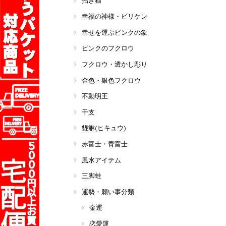
招き猫
幸福の神様・ビリケン
幸せを運ぶピンクの象
ピンクのフクロウ
フクロウ・透かし彫り
金色・銀色フクロウ
不動明王
干支
貔貅(ヒキュウ)
赤富士・青富士
風水アイテム
三脚蛙
運勢・願い事分類
金運
恋愛運