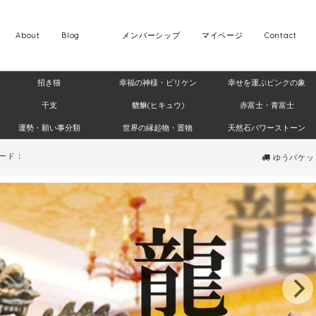
About
Blog
メンバーシップ
マイページ
Contact
招き猫
幸福の神様・ビリケン
幸せを運ぶピンクの象
干支
貔貅(ヒキュウ)
赤富士・青富士
運勢・願い事分類
世界の縁起物・置物
天然石パワーストーン
ード：
ゆうパケット