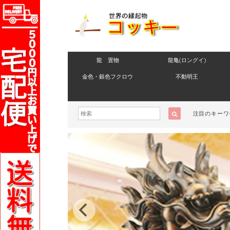
龍 置物
龍亀(ロングイ)
金色・銀色フクロウ
不動明王
注目のキーワ