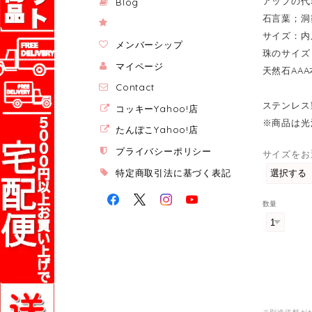
アップの代
Blog
石言葉；洞
サイズ：内周約
メンバーシップ
珠のサイズ：
マイページ
天然石AA
Contact
ステンレ
コッキーYahoo!店
※商品は光
たんぽこYahoo!店
プライバシーポリシー
サイズをお
特定商取引法に基づく表記
数量