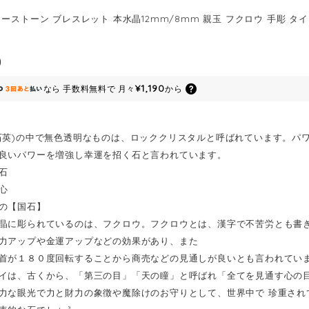
ワーストーン ブレスレット 本水晶12mm/8mm 親玉 フクロウ 手彫 
0
¥1,190
なら
手数料無料で
月々
から
石英)の中で無色透明なものは、ロッククリスタルと呼ばれています。パ
良いパワーを増強し幸運を招く石と言われています。
石
心
の【国石】
晶に彫られているのは、フクロウ。フクロウとは、漢字で不苦労とも書
力アップや金運アップなどの効果があり、また
首が１８０度回転することから商売などの見通しが良いとも言われてい
イは、古くから、「第三の目」「天の瞳」と呼ばれ「全てを見通す心の
力な眼光で力と財力の象徴や魔除けのお守りとして、世界中で 珍重され