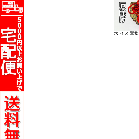
犬 イヌ 置物