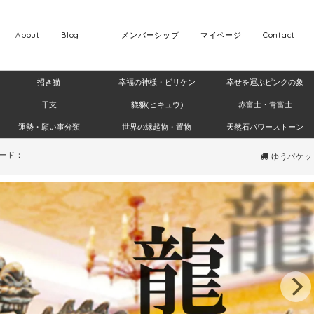
About
Blog
メンバーシップ
マイページ
Contact
招き猫
幸福の神様・ビリケン
幸せを運ぶピンクの象
干支
貔貅(ヒキュウ)
赤富士・青富士
運勢・願い事分類
世界の縁起物・置物
天然石パワーストーン
ード：
ゆうパケット