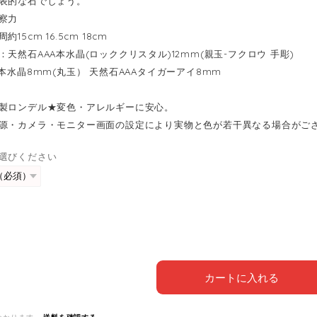
表的な石でしょう。
察力
15cm 16.5cm 18cm
天然石AAA本水晶(ロッククリスタル)12mm(親玉-フクロウ 手彫)
A本水晶8mm(丸玉） 天然石AAAタイガーアイ8mm
ス製ロンデル★変色・アレルギーに安心。
源・カメラ・モニター画面の設定により実物と色が若干異なる場合がご
選びください
カートに入れる