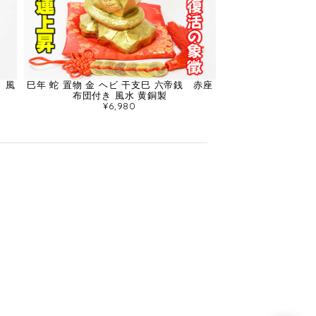
 風
巳年 蛇 置物 金 ヘビ 干支巳 六帝銭 赤座
布団付き 風水 黄銅製
¥6,980