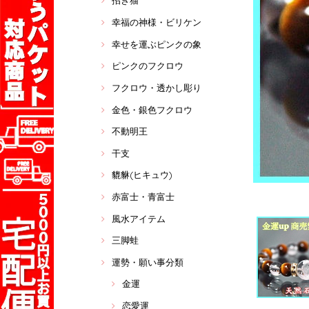
招き猫
幸福の神様・ビリケン
幸せを運ぶピンクの象
ピンクのフクロウ
フクロウ・透かし彫り
金色・銀色フクロウ
不動明王
干支
貔貅(ヒキュウ)
赤富士・青富士
風水アイテム
三脚蛙
運勢・願い事分類
金運
恋愛運