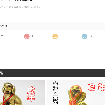
かかります。
送料を確認する
以上のご注文で国内送料が無料になります。
の評価
べて
1
0
0
品