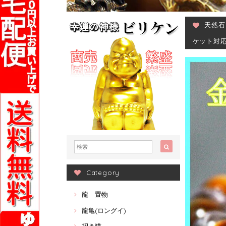
天然石
ケット対
Category
龍 置物
龍亀(ロングイ)