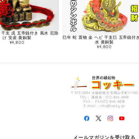
 干支 戌 五帝銭付き 風水 厄除
巳年 蛇 置物 金 ヘビ 干支巳 五帝銭付き
け 安産 黄銅製
水 黄銅製
¥4,800
¥4,800
〒573-0034 大阪府枚方市岡山手町11-100
TEL： 連絡先：072-846-4848
FAX： FAX072-846-4848
E-mail：
info@cocky.jp
メールマガジンを受け取る