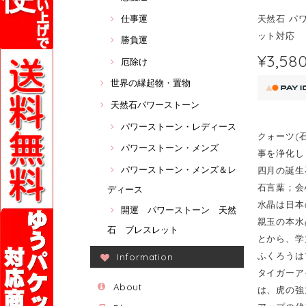
仕事運
天然石 パ
ット対応
勝負運
¥3,58
厄除け
世界の縁起物・置物
天然石パワーストーン
パワーストーン・レディース
クォーツ(
パワーストーン・メンズ
事を浄化し
パワーストーン・メンズ＆レ
四月の誕生
石言葉；会
ディース
水晶は日本
開運 パワーストーン 天然
親玉の本水
石 ブレスレット
とから、学
ふくろうは
Information
タイガーア
About
は、虎の強