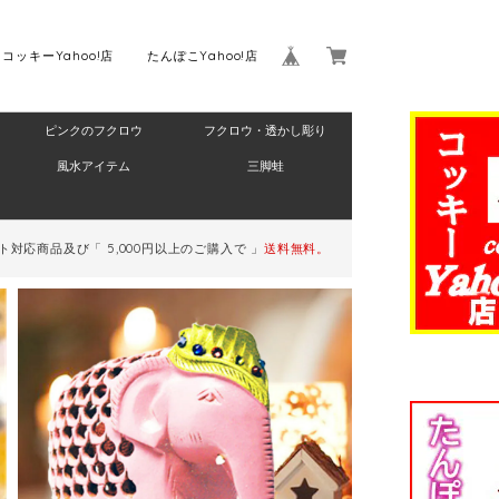
コッキーYahoo!店
たんぽこYahoo!店
ピンクのフクロウ
フクロウ・透かし彫り
Home
風水アイテム
三脚蛙
対応商品及び「 5,000円以上のご購入で 」
送料無料。