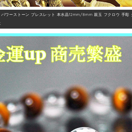
 パワーストーン ブレスレット 本水晶12mm/8mm 親玉 フクロウ 手
応