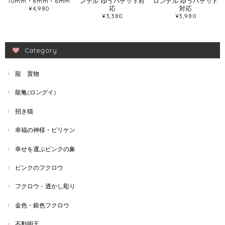
10mm・8mm・6mm
ンデル ゆうパケット対
ロンデル ゆうパケット
¥4,980
応
対応
¥3,380
¥3,980
Category
龍 置物
龍亀(ロングイ)
招き猫
幸福の神様・ビリケン
幸せを運ぶピンクの象
ピンクのフクロウ
フクロウ・透かし彫り
金色・銀色フクロウ
不動明王