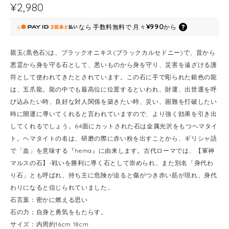
¥2,980
¥990
なら
手数料無料で
月々
から
親玉(黒色石)は、ブラックオニキス(ブラックカルセドニー)で、昔から
悪霊から身を守る石として、悪いものから身を守り、災害を遠ざける護
符として使われてきたとされています。この石に手で彫られた銀色の龍
は、五爪龍。龍の中でも最高位に位置するといわれ、財運、出世運を呼
び込みたい時、良好な対人関係を築きたい時、災い、困難を打破したい
時に開運に導いてくれると言われていますので、より強く効果を引き出
してくれるでしょう。64面にカットされた石は金属光沢をもつヘマタイ
ト。ヘマタイトの名は、研磨の際に赤い粉を出すことから、ギリシャ語
で「血」を意味する『hema』に由来します。古代ローマでは、【軍神
マルスの石】-戦いを勝利に導く石として崇められ、また別名「身代わ
り石」とも呼ばれ、持ち主に危険が迫ると傷がつき赤い筋が現れ、身代
わりになると信じられていました。
石言葉：密かに燃える思い
石の力；自身と勇気をもたらす。
サイズ：内周約16cm 18cm