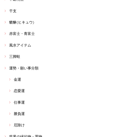
干支
貔貅(ヒキュウ)
赤富士・青富士
風水アイテム
三脚蛙
運勢・願い事分類
金運
恋愛運
仕事運
勝負運
厄除け
世界の縁起物・置物