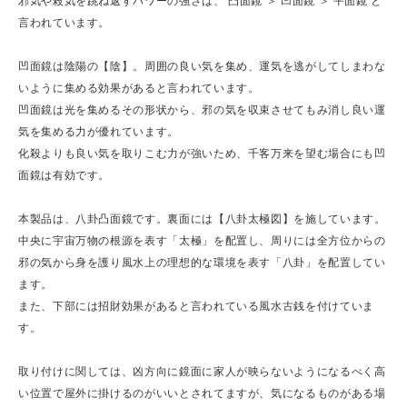
邪気や殺気を跳ね返すパワーの強さは、 凸面鏡 ＞ 凹面鏡 ＞ 平面鏡 と
言われています。
凹面鏡は陰陽の【陰】。周囲の良い気を集め、運気を逃がしてしまわな
いように集める効果があると言われています。
凹面鏡は光を集めるその形状から、邪の気を収束させてもみ消し良い運
気を集める力が優れています。
化殺よりも良い気を取りこむ力が強いため、千客万来を望む場合にも凹
面鏡は有効です。
本製品は、八卦凸面鏡です。裏面には【八卦太極図】を施しています。
中央に宇宙万物の根源を表す「太極」を配置し、周りには全方位からの
邪の気から身を護り風水上の理想的な環境を表す「八卦」を配置してい
ます。
また、下部には招財効果があると言われている風水古銭を付けていま
す。
取り付けに関しては、凶方向に鏡面に家人が映らないようになるべく高
い位置で屋外に掛けるのがいいとされてますが、気になるものがある場