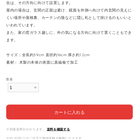
合は、その方向に向けて設置します。
屋内の場合は、玄関の正面は避け、鏡面を外側へ向けて内玄関の見えに
くい場所や屋根裏、カーテンの陰などに隠し札として掛けるのもいいと
いわれています。
また、家の窓ガラス越しに、外の気になる方向に向けて置くこともでき
ます。
サイズ：全長約39cm 直径約16cm 厚さ約1.2cm
素材： 木製の本体の表面に真鍮板で加工
数量
カートに入れる
※別途送料がかかります。
送料を確認する
※¥5,000以上のご注文で国内送料が無料になります。