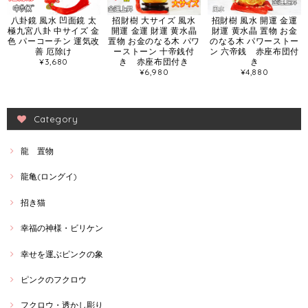
八卦鏡 風水 凹面鏡 太
招財樹 大サイズ 風水
招財樹 風水 開運 金運
極九宮八卦 中サイズ 金
開運 金運 財運 黄水晶
財運 黄水晶 置物 お金
色 パーコーチン 運気改
置物 お金のなる木 パワ
のなる木 パワーストー
善 厄除け
ーストーン 十帝銭付
ン 六帝銭 赤座布団付
¥3,680
き 赤座布団付き
き
¥6,980
¥4,880
Category
龍 置物
龍亀(ロングイ)
招き猫
幸福の神様・ビリケン
幸せを運ぶピンクの象
ピンクのフクロウ
フクロウ・透かし彫り