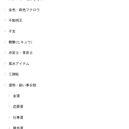
金色・銀色フクロウ
不動明王
干支
貔貅(ヒキュウ)
赤富士・青富士
風水アイテム
三脚蛙
運勢・願い事分類
金運
恋愛運
仕事運
勝負運