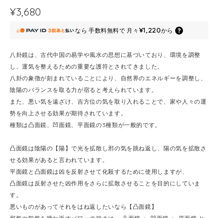
¥3,680
¥1,220
なら
手数料無料で
月々
から
八卦鏡は、古代中国の易学や風水の思想に基づいており、環境を調整
し、運気を整えるための重要な護符とされてきました。
八卦の象徴が刻まれていることにより、自然界のエネルギーを調整し、
陰陽のバランスを取る力が宿ると考えられています。
また、悪い気を遠ざけ、吉方位の気を取り入れることで、家や人々の運
勢を向上させる効果が期待されています。
種類は凸面鏡、凹面鏡、平面鏡の3種類が一般的です。
凸面鏡は陰陽の【陽】で光を拡散し邪の気を跳ね返し、陽の気を拡散さ
せる効果があると言われています。
平面鏡と凸面鏡は凶を反射させて化殺するために使用しますが、
凸面鏡は反射させた凶作用をさらに拡散させることを目的にしていま
す。
悪いものがあってそれをはね返したいなら【凸面鏡】