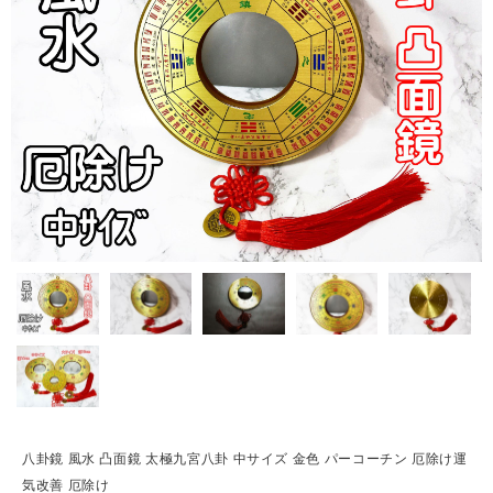
八卦鏡 風水 凸面鏡 太極九宮八卦 中サイズ 金色 パーコーチン 厄除け運
気改善 厄除け