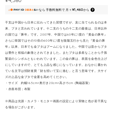
¥1,460
なら
手数料無料で
月々
から
干支は中国から日本に伝わってきた習慣ですが、亥に当てられるのは本
来、ブタと言われています。十二支のうちの十二支の最後は、日本以外
の国では「豚年」です。2007年、中国では60年に1度の『黄金の豚年』
さらに韓国ではその10倍の600年に1度を陰陽五行から見た『黄金の豚
年』以来、日本でも金ブタはブームになりました。中国では昔からブタ
は豊作と裕福の象徴とされてきました。またブタは多産なことから子孫
繁栄のシンボルともいわれています。この金の豚は、表面を金色仕上げ
にしていますので、とても上品な感じになっています。おなかに書かれ
ている文字は招財進寶「財を招いて宝に進む」と言う意味です。大サイ
ズの上品な金ブタで金運を高めてください。
・サイズ 約幅16.5cm×奥行き20cm×高さ15cm (陶磁器製)
・赤座布団；布製
※商品は光源・カメラ・モニター画面の設定により実物と色が若干異な
る場合がございます。