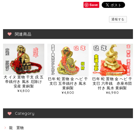
Save
通報する
関連商品
犬 イヌ 置物 干支 戌 五
巳年 蛇 置物 金 ヘビ 干
巳年 蛇 置物 金 ヘビ 干
帝銭付き 風水 厄除け
支巳 五帝銭付き 風水
支巳 六帝銭 赤座布団
安産 黄銅製
黄銅製
付き 風水 黄銅製
¥4,800
¥4,800
¥6,980
Category
龍 置物