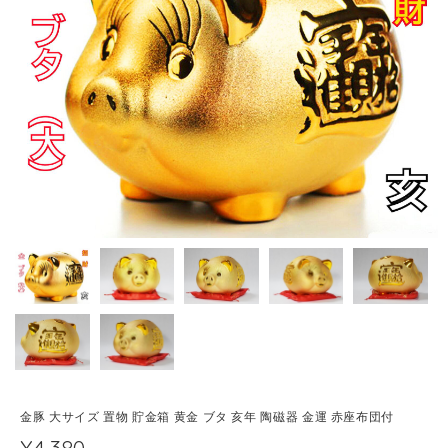
金豚 大サイズ 置物 貯金箱 黄金 ブタ 亥年 陶磁器 金運 赤座布団付
¥4,380