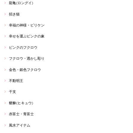
龍亀(ロングイ)
招き猫
幸福の神様・ビリケン
幸せを運ぶピンクの象
ピンクのフクロウ
フクロウ・透かし彫り
金色・銀色フクロウ
不動明王
干支
貔貅(ヒキュウ)
赤富士・青富士
風水アイテム