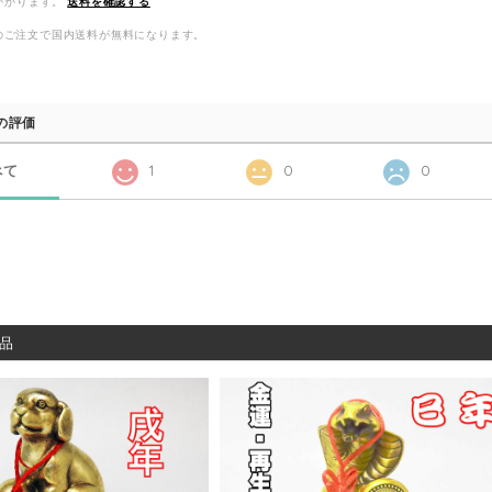
かかります。
送料を確認する
以上のご注文で国内送料が無料になります。
の評価
べて
1
0
0
品