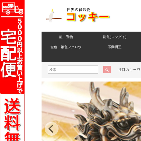
龍 置物
龍亀(ロングイ)
金色・銀色フクロウ
不動明王
注目のキーワ