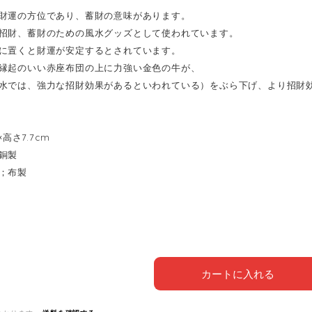
財運の方位であり、蓄財の意味があります。
招財、蓄財のための風水グッズとして使われています。
に置くと財運が安定するとされています。
縁起のいい赤座布団の上に力強い金色の牛が、
水では、強力な招財効果があるといわれている）をぶら下げ、より招財
8×高さ7.7cm
銅製
；布製
カートに入れる