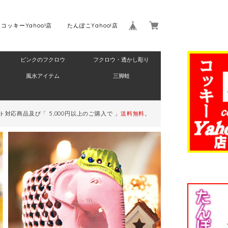
コッキーYahoo!店
たんぽこYahoo!店
ピンクのフクロウ
フクロウ・透かし彫り
Home
風水アイテム
三脚蛙
対応商品及び「 5,000円以上のご購入で 」
送料無料。