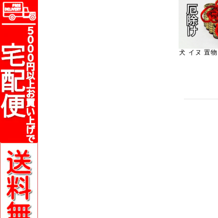
犬 イヌ 置物