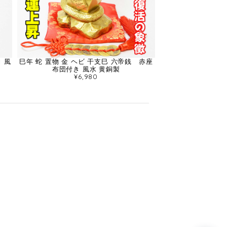
 風
巳年 蛇 置物 金 ヘビ 干支巳 六帝銭 赤座
布団付き 風水 黄銅製
¥6,980