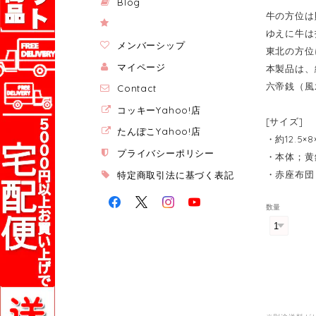
Blog
牛の方位は
ゆえに牛は
メンバーシップ
東北の方位
マイページ
本製品は、
六帝銭（風
Contact
コッキーYahoo!店
[サイズ]
たんぽこYahoo!店
・約12.5×
プライバシーポリシー
・本体；黄
・赤座布団
特定商取引法に基づく表記
数量