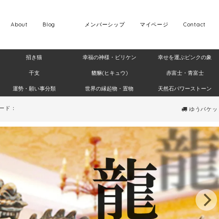
About
Blog
メンバーシップ
マイページ
Contact
招き猫
幸福の神様・ビリケン
幸せを運ぶピンクの象
干支
貔貅(ヒキュウ)
赤富士・青富士
運勢・願い事分類
世界の縁起物・置物
天然石パワーストーン
ード：
ゆうパケット