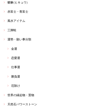
貔貅(ヒキュウ)
赤富士・青富士
風水アイテム
三脚蛙
運勢・願い事分類
金運
恋愛運
仕事運
勝負運
厄除け
世界の縁起物・置物
天然石パワーストーン