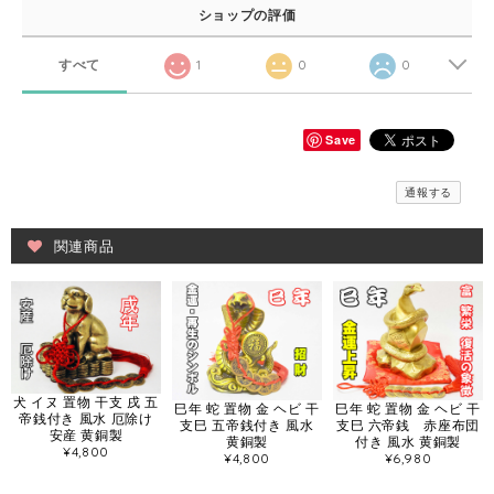
ショップの評価
すべて
1
0
0
Save
通報する
関連商品
犬 イヌ 置物 干支 戌 五
巳年 蛇 置物 金 ヘビ 干
巳年 蛇 置物 金 ヘビ 干
帝銭付き 風水 厄除け
支巳 五帝銭付き 風水
支巳 六帝銭 赤座布団
安産 黄銅製
黄銅製
付き 風水 黄銅製
¥4,800
¥4,800
¥6,980