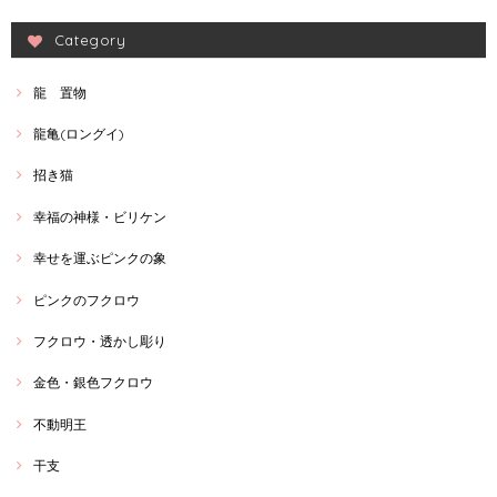
Category
龍 置物
龍亀(ロングイ)
招き猫
幸福の神様・ビリケン
幸せを運ぶピンクの象
ピンクのフクロウ
フクロウ・透かし彫り
金色・銀色フクロウ
不動明王
干支