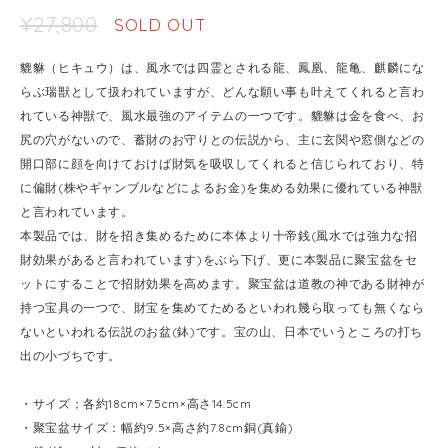
¥27,800
SOLD OUT
貔貅（ヒキュウ）は、風水では四霊とされる龍、鳳凰、龍亀、麒麟にな
らぶ瑞獣として扱われていますが、どんな願い事も叶えてくれると言わ
れている神獣で、風水最強のアイテムの一つです。貔貅は金を食べ、お
尻の穴がないので、蓄財のお守りとの伝説から、主に玄関や窓側などの
開口部に顔を向けておけば財気を吸収してくれると信じられており、特
に偏財(株やギャンブルなどによるお金)を集める効果に優れている神獣
と言われています。
本製品では、財を招き集めるために本体より十帝銭(風水では強力な招
財効果があると言われています)をぶら下げ、更に本製品に聚宝盆をセ
ットにすることで招財効果を高めます。聚宝盆は道教の神である財神が
持つ宝具の一つで、財宝を集めてためるといわれ幾ら取っても無くなら
ないといわれる伝説のお盆(鉢)です。宝の山、日本でいうところの打ち
出の小づちです。
・サイズ；各約18cm×7.5cm×高さ14.5cm
・聚宝盆サイズ：幅約9.5×高さ約7.8cm銅(真鍮)