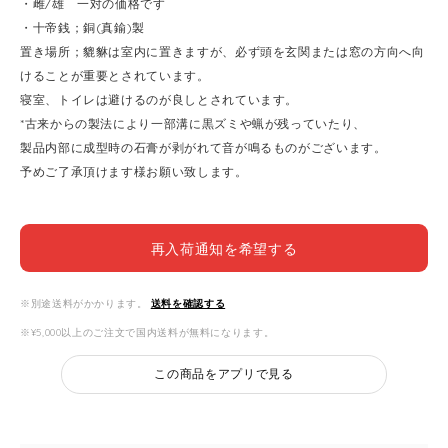
・雌/雄 一対の価格です
・十帝銭；銅(真鍮)製
置き場所；貔貅は室内に置きますが、必ず頭を玄関または窓の方向へ向
けることが重要とされています。
寝室、トイレは避けるのが良しとされています。
*古来からの製法により一部溝に黒ズミや蝋が残っていたり、
製品内部に成型時の石膏が剥がれて音が鳴るものがございます。
予めご了承頂けます様お願い致します。
再入荷通知を希望する
※別途送料がかかります。
送料を確認する
※¥5,000以上のご注文で国内送料が無料になります。
この商品をアプリで見る