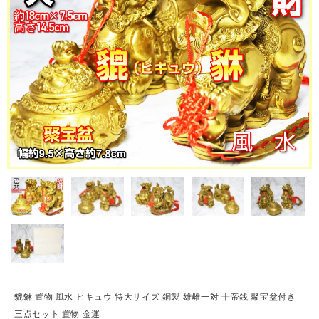
貔貅 置物 風水 ヒキュウ 特大サイズ 銅製 雄雌一対 十帝銭 聚宝盆付き
三点セット 置物 金運