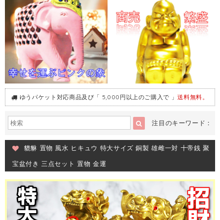
ゆうパケット対応商品及び「 5,000円以上のご購入で 」
送料無料。
注目のキーワード：
貔貅 置物 風水 ヒキュウ 特大サイズ 銅製 雄雌一対 十帝銭 聚
宝盆付き 三点セット 置物 金運