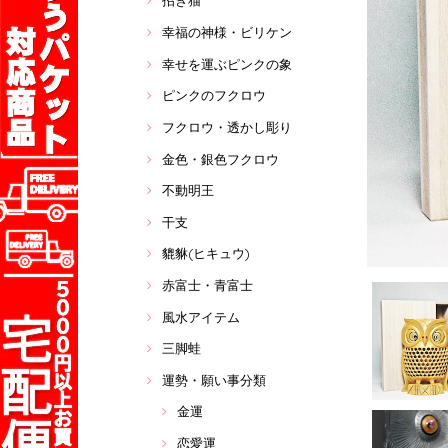
招き猫
幸福の神様・ビリケン
幸せを運ぶピンクの象
ピンクのフクロウ
フクロウ・透かし彫り
金色・銀色フクロウ
不動明王
干支
貔貅(ヒキュウ)
赤富士・青富士
風水アイテム
三脚蛙
運勢・願い事分類
金運
恋愛運