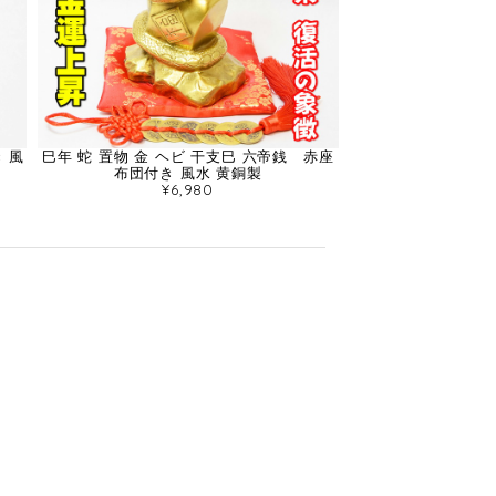
 風
巳年 蛇 置物 金 ヘビ 干支巳 六帝銭 赤座
布団付き 風水 黄銅製
¥6,980