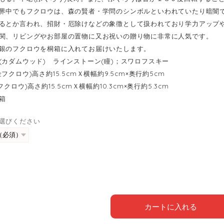
界中でもフクロウは、森の賢者・学問のシンボルといわれていたり暗闇
るとか言われ、招財・厄除けなどの象徴として扱われており学力アップ
関、リビングやお部屋の置物に又お祝いの贈り物に非常に人気です。
銀のフクロウを桐箱に入れてお届けいたします。
(カダムウッド) ラインストーン(瞳)；スワロフスキー
フクロウ)高さ約15.5cmＸ横幅約9.5cm×奥行約5cm
)高さ約15.5cmＸ横幅約10.3cm×奥行約5.3cm
箱
選びください
カートに入れる