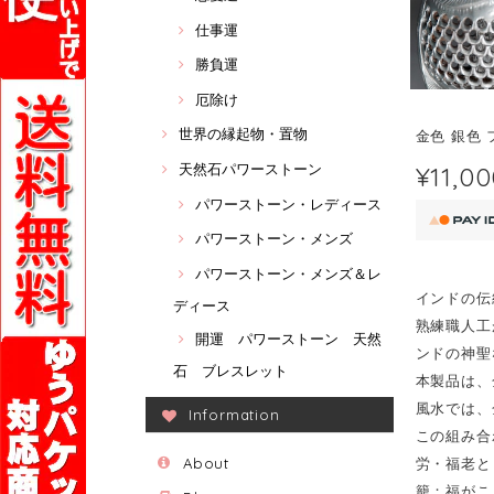
仕事運
勝負運
厄除け
世界の縁起物・置物
金色 銀色
¥11,0
天然石パワーストーン
パワーストーン・レディース
パワーストーン・メンズ
パワーストーン・メンズ＆レ
インドの伝
ディース
熟練職人工
開運 パワーストーン 天然
ンドの神聖
石 ブレスレット
本製品は、
風水では、
Information
この組み合
About
労・福老と
籠；福がこ