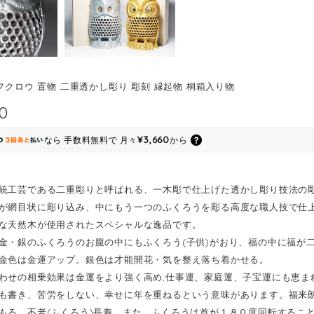
 フクロウ 置物 二重透かし彫り 彫刻 縁起物 桐箱入り物
00
¥3,660
なら
手数料無料で
月々
から
統工芸である二重彫りと呼ばれる、一木彫で仕上げた透かし彫り技法の
が網目状に彫り込み、中にもう一つのふくろうを彫る高度な職人技で仕
な天然木が使用されたスペシャルな逸品です。
金・銀のふくろうのお腹の中にもふくろう(子供)がおり、福の中に福が
金色は金運アップ。銀色は才能開花・気を整え落ち着かせる。
わせの相乗効果は金運をより強く高め,仕事運、家庭運、子宝運にも恵ま
も書き、苦労をしない、幸せに年を重ねるという意味があります。福来朗
もる。不老(ふくろう)長寿。また、ふくろうは首が１８０度回転するこ