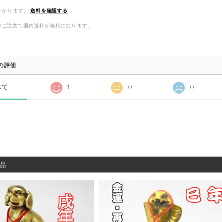
かかります。
送料を確認する
以上のご注文で国内送料が無料になります。
の評価
べて
1
0
0
品