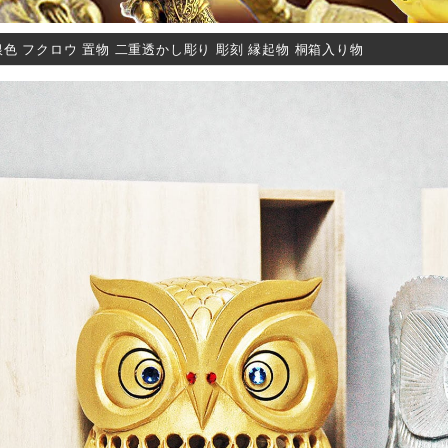
銀色 フクロウ 置物 二重透かし彫り 彫刻 縁起物 桐箱入り物