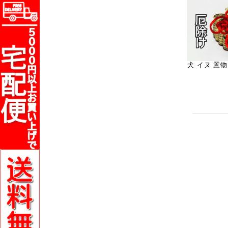
犬 イヌ 置物