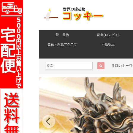
龍 置物
龍亀(ロングイ)
金色・銀色フクロウ
不動明王
注目のキーワ