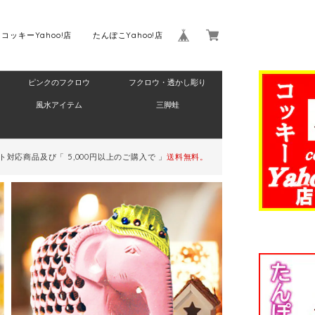
コッキーYahoo!店
たんぽこYahoo!店
ピンクのフクロウ
フクロウ・透かし彫り
Home
風水アイテム
三脚蛙
対応商品及び「 5,000円以上のご購入で 」
送料無料。