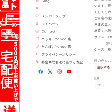
Blog
います。世
くしてくれ
メンバーシップ
ご自宅の玄
マイページ
幸運の金と
材質；木製
Contact
サイズ；(金
コッキーYahoo!店
(銀フクロウ
たんぽこYahoo!店
ケース；桐
プライバシーポリシー
瞳の色をお
特定商取引法に基づく表記
数量