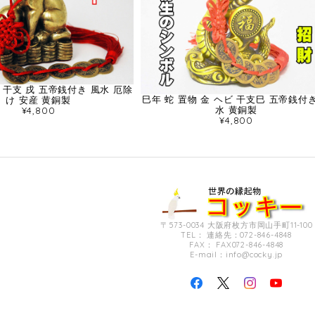
 干支 戌 五帝銭付き 風水 厄除
巳年 蛇 置物 金 ヘビ 干支巳 五帝銭付き
け 安産 黄銅製
水 黄銅製
¥4,800
¥4,800
〒573-0034 大阪府枚方市岡山手町11-100
TEL： 連絡先：072-846-4848
FAX： FAX072-846-4848
E-mail：
info@cocky.jp