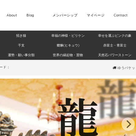
About
Blog
メンバーシップ
マイページ
Contact
招き猫
幸福の神様・ビリケン
幸せを運ぶピンクの象
干支
貔貅(ヒキュウ)
赤富士・青富士
運勢・願い事分類
世界の縁起物・置物
天然石パワーストーン
ード：
ゆうパケット