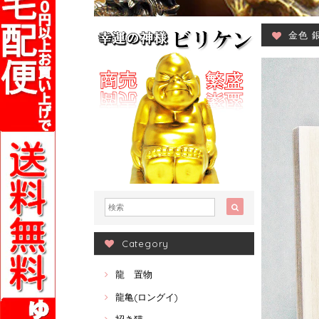
金色 
Category
龍 置物
龍亀(ロングイ)