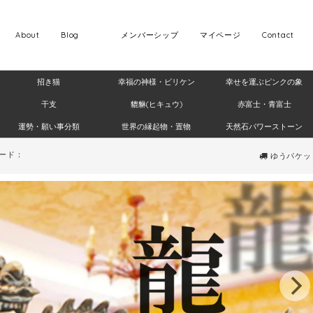
About
Blog
メンバーシップ
マイページ
Contact
招き猫
幸福の神様・ビリケン
幸せを運ぶピンクの象
干支
貔貅(ヒキュウ)
赤富士・青富士
運勢・願い事分類
世界の縁起物・置物
天然石パワーストーン
ード：
ゆうパケット