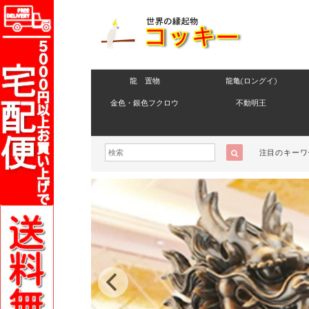
龍 置物
龍亀(ロングイ)
金色・銀色フクロウ
不動明王
注目のキーワ