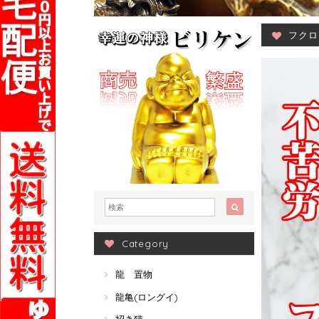
フクロ
Category
龍 置物
龍亀(ロングイ)