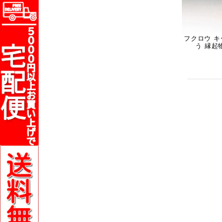
フクロウ キ
う 縁起