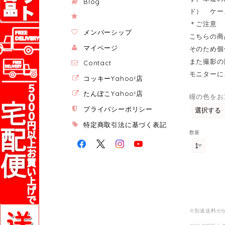
Blog
ド） ケー
＊ご注意
メンバーシップ
こちらの商
マイページ
そのため個
また撮影の
Contact
モニターに
コッキーYahoo!店
たんぽこYahoo!店
瞳の色をお
プライバシーポリシー
特定商取引法に基づく表記
数量
※別途送料が