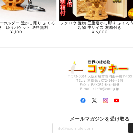
ーホルダー 透かし彫り ふくろ
フクロウ 置物 三重透かし彫り ふくろう
物 ゆうパケット 送料無料
起物 中サイズ 桐箱付き
¥1,100
¥16,800
〒573-0034 大阪府枚方市岡山手町11-100
TEL： 連絡先：072-846-4848
FAX： FAX072-846-4848
E-mail：
info@cocky.jp
メールマガジンを受け取る