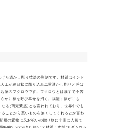
上げた透かし彫り技法の彫刻です。材質はインド
職人工が網目状に彫り込み二重透かし彫りと呼ば
縁起物のフクロウです。フクロウとは漢字で不苦
朗らかに福を呼び幸せを招く。福籠；福がこも
良くなる(商売繁盛)とも言われており、世界中でも
することから悪いものを無くしてくれるとか言わ
お部屋の置物に又お祝いの贈り物に非常に人気で
幅約9.5cm×奥行約5cm材質；木製(カダムウッ