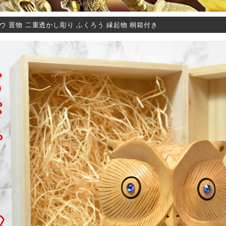
ウ 置物 二重透かし彫り ふくろう 縁起物 桐箱付き