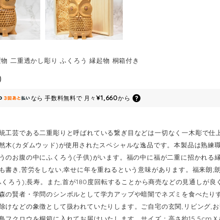
置物 二重透かし彫り ふくろう 縁起物 桐箱付き
0
¥1,660
なら
手数料無料で
月々
から
統工芸である二重彫りと呼ばれている繋ぎ目などは一切なく一木彫で仕
然木(カダムウッド)が使用されたスペシャルな逸品です。本製品は熟練
うのお腹の中にふくろう(子供)がいます。福の中に福が二重に招かれる
も書き,苦労をしない,幸せに年を重ねるという意味があります。福来朗;
ふくろう);長寿。また,首が180度回転することから商売などの見通しが
森の賢者・学問のシンボルとして学力アップや暗闇でネズミを食べたり
除けなどの象徴として扱われていたりします。ご自宅の玄関,リビング,
鳥フクロウを桐箱に入れてお届けいたします。サイズ；高さ約15.5cmＸ横