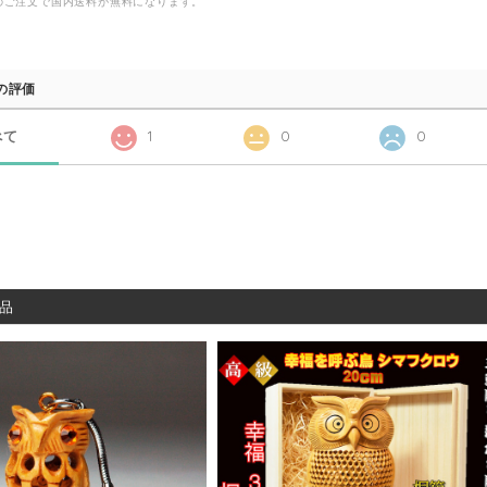
以上のご注文で国内送料が無料になります。
の評価
べて
1
0
0
品