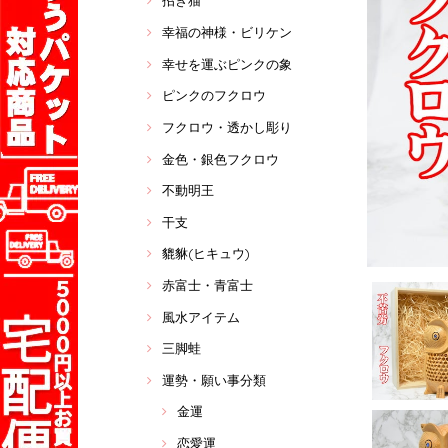
招き猫
幸福の神様・ビリケン
幸せを運ぶピンクの象
ピンクのフクロウ
フクロウ・透かし彫り
金色・銀色フクロウ
不動明王
干支
貔貅(ヒキュウ)
赤富士・青富士
風水アイテム
三脚蛙
運勢・願い事分類
金運
恋愛運