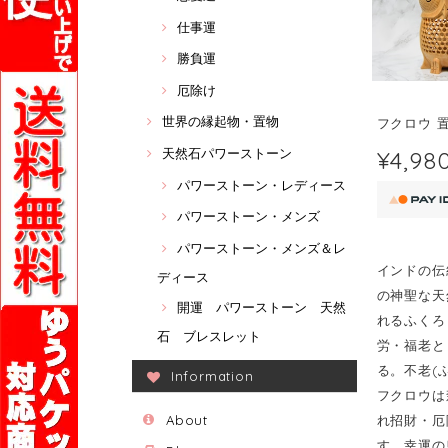
仕事運
勝負運
厄除け
世界の縁起物・置物
フクロウ 
¥4,98
天然石パワーストーン
パワーストーン・レディース
パワーストーン・メンズ
パワーストーン・メンズ＆レ
インドの伝
ディース
の神聖な天
開運 パワーストーン 天然
れるふくろ
石 ブレスレット
労・福老と
る。不老(
Information
フクロウは
About
れ招財・厄
す。幸運の