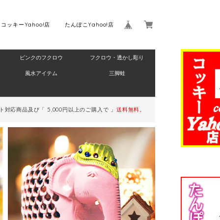
コッキーYahoo!店
たんぽこYahoo!店
ピンクのフクロウ
フクロウ・透かし彫り
Home
風水アイテム
三脚蛙
対応商品及び「 5,000円以上のご購入で 」
送料無料。