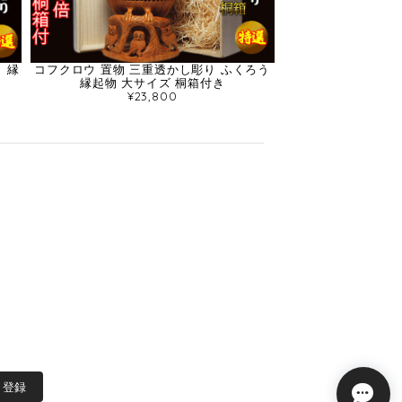
 縁
コフクロウ 置物 三重透かし彫り ふくろう
縁起物 大サイズ 桐箱付き
¥23,800
登録