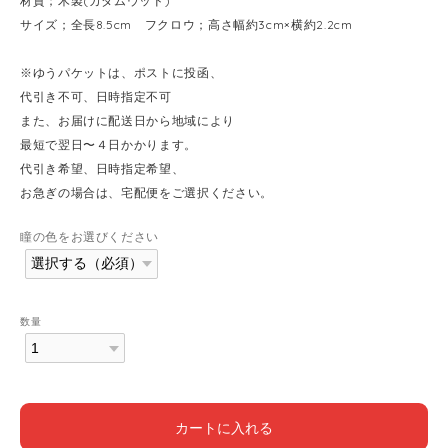
材質；木製(カダムウッド)
サイズ；全長8.5cm フクロウ；高さ幅約3cm×横約2.2cm
※ゆうパケットは、ポストに投函、
代引き不可、日時指定不可
また、お届けに配送日から地域により
最短で翌日〜４日かかります。
代引き希望、日時指定希望、
お急ぎの場合は、宅配便をご選択ください。
瞳の色をお選びください
数量
カートに入れる