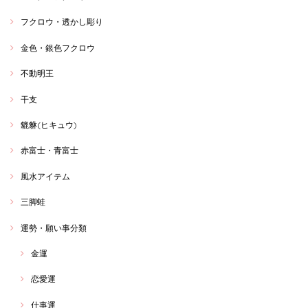
フクロウ・透かし彫り
金色・銀色フクロウ
不動明王
干支
貔貅(ヒキュウ)
赤富士・青富士
風水アイテム
三脚蛙
運勢・願い事分類
金運
恋愛運
仕事運