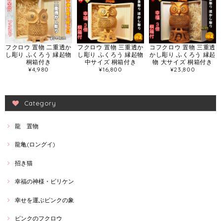
フクロウ 置物 二重透か
フクロウ 置物 三重透か
コフクロウ 置物 三重透
し彫り ふくろう 縁起物
し彫り ふくろう 縁起物
かし彫り ふくろう 縁起
桐箱付き
中サイズ 桐箱付き
物 大サイズ 桐箱付き
¥4,980
¥16,800
¥23,800
Category
龍 置物
龍亀(ロングイ)
招き猫
幸福の神様・ビリケン
幸せを運ぶピンクの象
ピンクのフクロウ