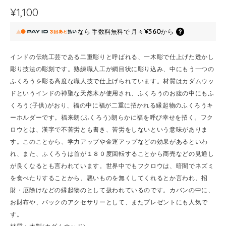
¥1,100
¥360
なら
手数料無料で
月々
から
インドの伝統工芸である二重彫りと呼ばれる、一木彫で仕上げた透かし
彫り技法の彫刻です。熟練職人工が網目状に彫り込み、中にもう一つの
ふくろうを彫る高度な職人技で仕上げられています。材質はカダムウッ
ドというインドの神聖な天然木が使用され、ふくろうのお腹の中にもふ
くろう(子供)がおり、福の中に福が二重に招かれる縁起物のふくろうキ
ーホルダーです。福来朗(ふくろう)朗らかに福を呼び幸せを招く。フク
ロウとは、漢字で不苦労とも書き、苦労をしないという意味がありま
す。このことから、学力アップや金運アップなどの効果があるといわ
れ、また、ふくろうは首が１８０度回転することから商売などの見通し
が良くなるとも言われています。世界中でもフクロウは、暗闇でネズミ
を食べたりすることから、悪いものを無くしてくれるとか言われ、招
財・厄除けなどの縁起物のとして扱われているのです。カバンの中に、
お財布や、バックのアクセサリーとして、またプレゼントにも人気で
す。